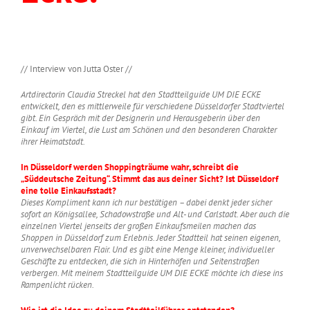
Warum das Gute in Düsseldorf so nah liegt
// Interview von Jutta Oster //
Artdirectorin Claudia Streckel hat den Stadtteilguide UM DIE ECKE
entwickelt, den es mittlerweile für verschiedene Düsseldorfer Stadtviertel
gibt. Ein Gespräch mit der Designerin und Herausgeberin über den
Einkauf im Viertel, die Lust am Schönen und den besonderen Charakter
ihrer Heimatstadt.
In Düsseldorf werden Shoppingträume wahr, schreibt die
„Süddeutsche Zeitung“. Stimmt das aus deiner Sicht? Ist Düsseldorf
eine tolle Einkaufsstadt?
Dieses Kompliment kann ich nur bestätigen – dabei denkt jeder sicher
sofort an Königsallee, Schadowstraße und Alt- und Carlstadt. Aber auch die
einzelnen Viertel jenseits der großen Einkaufsmeilen machen das
Shoppen in Düsseldorf zum Erlebnis. Jeder Stadtteil hat seinen eigenen,
unverwechselbaren Flair. Und es gibt eine Menge kleiner, individueller
Geschäfte zu entdecken, die sich in Hinterhöfen und Seitenstraßen
verbergen. Mit meinem Stadtteilguide UM DIE ECKE möchte ich diese ins
Rampenlicht rücken.