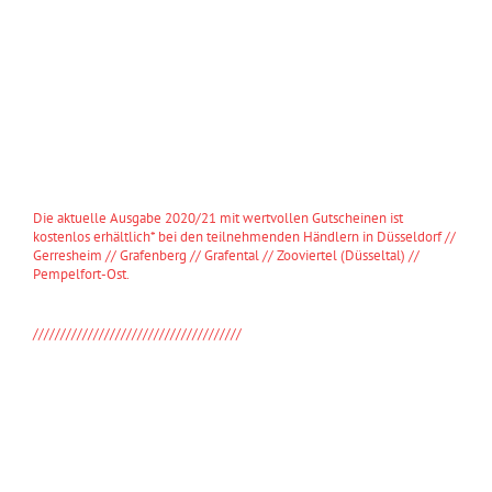
Die aktuelle Ausgabe 2020/21 mit wertvollen Gutscheinen ist
kostenlos erhältlich* bei den teilnehmenden Händlern in Düsseldorf //
Gerresheim // Grafenberg // Grafental // Zooviertel (Düsseltal) //
Pempelfort-Ost.
*Solange der Vorrat reicht.
//////////////////////////////////////
Die Ausgabe 2019/2020 für das Zooviertel & Pempelfort-Ost ist
kostenlos erhältlich* bei den teilnehmenden Händlern im Zooviertel
(Düsseltal), Pempelfort-Ost und Umgebung.
*Solange der Vorrat reicht.