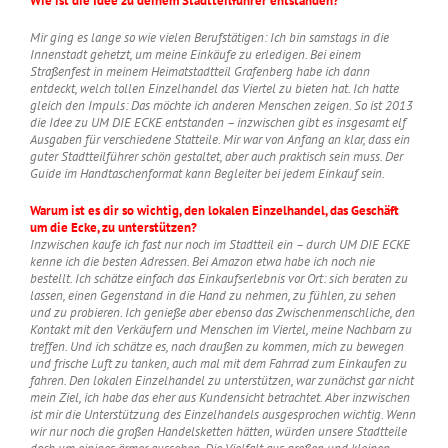
Wie ist die Idee zu deinem Stadtteilführer entstanden?
Mir ging es lange so wie vielen Berufstätigen: Ich bin samstags in die
Innenstadt gehetzt, um meine Einkäufe zu erledigen. Bei einem
Straßenfest in meinem Heimatstadtteil Grafenberg habe ich dann
entdeckt, welch tollen Einzelhandel das Viertel zu bieten hat. Ich hatte
gleich den Impuls: Das möchte ich anderen Menschen zeigen. So ist 2013
die Idee zu UM DIE ECKE entstanden – inzwischen gibt es insgesamt elf
Ausgaben für verschiedene Statteile. Mir war von Anfang an klar, dass ein
guter Stadtteilführer schön gestaltet, aber auch praktisch sein muss. Der
Guide im Handtaschenformat kann Begleiter bei jedem Einkauf sein.
Warum ist es dir so wichtig, den lokalen Einzelhandel, das Geschäft
um die Ecke, zu unterstützen?
Inzwischen kaufe ich fast nur noch im Stadtteil ein – durch UM DIE ECKE
kenne ich die besten Adressen. Bei Amazon etwa habe ich noch nie
bestellt. Ich schätze einfach das Einkaufserlebnis vor Ort: sich beraten zu
lassen, einen Gegenstand in die Hand zu nehmen, zu fühlen, zu sehen
und zu probieren. Ich genieße aber ebenso das Zwischenmenschliche, den
Kontakt mit den Verkäufern und Menschen im Viertel, meine Nachbarn zu
treffen. Und ich schätze es, nach draußen zu kommen, mich zu bewegen
und frische Luft zu tanken, auch mal mit dem Fahrrad zum Einkaufen zu
fahren. Den lokalen Einzelhandel zu unterstützen, war zunächst gar nicht
mein Ziel, ich habe das eher aus Kundensicht betrachtet. Aber inzwischen
ist mir die Unterstützung des Einzelhandels ausgesprochen wichtig. Wenn
wir nur noch die großen Handelsketten hätten, würden unsere Stadtteile