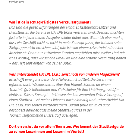
verlassen.
Was ist dein schlagkräftigstes Verkaufsargument?
Das sind die guten Erfahrungen der Händler, Restaurantbesitzer und
Dienstleister, die bereits in UM DIE ECKE vertreten sind. Deshalb möchten
fast alle in jeder neuen Ausgabe wieder dabei sein. Wenn ich aber merke,
dass ein Geschäft nicht so recht in mein Konzept passt, der Inhaber seine
Zielgruppe nicht erreichen wird, rate ich von einem Advertorial oder einer
Anzeige ab. Denn nur zufriedene Kunden empfehlen mich weiter. Und mir
ist es wichtig, dass wir schöne Produkte und eine schöne Gestaltung haben
– das Heft lebt einfach von seiner Optik.
Was unterscheidet UM DIE ECKE sonst noch von anderen Magazinen?
Es schafft eine ganz besondere Nähe zum Stadtteil. Die Leserinnen
erfahren darin Wissenswertes über ihre Heimat, können an einem
Stadtteil-Quiz teilnehmen und Gutscheine für ihre Lieblingsgeschäfte
einlösen. Dieses Konzept – inklusive der konsequenten Fokussierung auf
einen Stadtteil – ist meines Wissens nach einmalig und unterscheidet UM
DIE ECKE von seinen Wettbewerbern. Darum freue ich mich auch
besonders darüber, dass meine Stadtteilguides in der
Tourismusinformation Düsseldorf ausliegen.
Dort erreichst du vor allem Touristen. Wie kommt der Stadtteilguide
zu seinen Leserinnen und Lesern im Viertel?