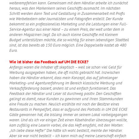
weiterempfehlen kann. Gemeinsam mit dem Händler arbeite ich zunächst
heraus, was den Markenkern seines Geschäfts ausmacht. Im nächsten
Schritt werden dann Text und Gestaltung in Zusammenarbeit mit Profis
wie Werbetextern oder Journalisten und Fotografen erstellt. Der Kunde
bekommt so ein professionelles Marketing und die Leistungen einer Full-
Service-Agentur aus einer Hand – zu einem Preis, der weit unter dem in
anderen Magazinen liegt. Da ich auch kleine Geschäfte mit kleinem
Budget unterstützen möchte, die so wichtig für einen lebendigen Stadtteil
sind, ist das bereits ab 150 Euro möglich. Eine Doppelseite kostet ab 480
Euro.
Wie ist bisher das Feedback auf UM DIE ECKE?
Anfangs waren die Inhaber oft skeptisch – weil sie schon viel Geld für
Werbung ausgegeben haben, die oft nichts gebracht hat. Inzwischen
haben die Händler erkannt, dass mein Konzept, das auf jahrelanger
Marketing- und Agenturerfahrung im Bereich klassische Werbung und
Verkaufsförderung basiert, anders ist und einfach funktioniert. Das
Feedback der Händler und Leser ist durchweg positiv. Den Geschäften
gelingt es damit, neue Kunden zu gewinnen und Ihren Stammkunden
eine Freude zu machen. Neulich erzählte mir noch der Besitzer eines
Restaurants in Pempelfort, dass er aufgrund des Portraits in UM DIE ECKE
Gäste gewonnen hat, die bislang immer an seinem Lokal vorbeigegangen
waren. Und als ich vor einiger Zeit einen Käsehändler überzeugen wollte,
kam zufällig eine Leserin vorbei, die das Heft empfahl, mit den Worten:
„Ich liebe diese Hefte!“ Die hätte ich wohl bestellt, meinte der Händler.
Aber sie war nicht bestellt – ich kann mich auf meine Leserschaft einfach