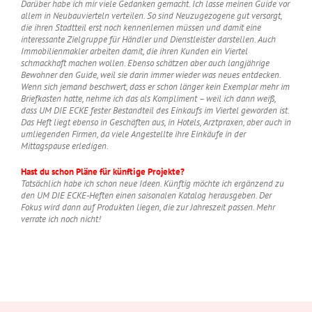
Darüber habe ich mir viele Gedanken gemacht. Ich lasse meinen Guide vor
allem in Neubauvierteln verteilen. So sind Neuzugezogene gut versorgt,
die ihren Stadtteil erst noch kennenlernen müssen und damit eine
interessante Zielgruppe für Händler und Dienstleister darstellen. Auch
Immobilienmakler arbeiten damit, die ihren Kunden ein Viertel
schmackhaft machen wollen. Ebenso schätzen aber auch langjährige
Bewohner den Guide, weil sie darin immer wieder was neues entdecken.
Wenn sich jemand beschwert, dass er schon länger kein Exemplar mehr im
Briefkasten hatte, nehme ich das als Kompliment – weil ich dann weiß,
dass UM DIE ECKE fester Bestandteil des Einkaufs im Viertel geworden ist.
Das Heft liegt ebenso in Geschäften aus, in Hotels, Arztpraxen, aber auch in
umliegenden Firmen, da viele Angestellte ihre Einkäufe in der
Mittagspause erledigen
.
Hast du schon Pläne für künftige Projekte?
Tatsächlich habe ich schon neue Ideen. Künftig möchte ich ergänzend zu
den UM DIE ECKE-Heften einen saisonalen Katalog herausgeben. Der
Fokus wird dann auf Produkten liegen, die zur Jahreszeit passen. Mehr
verrate ich noch nicht!