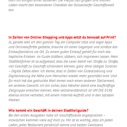
doch um einiges ärmer aussehen. Die Vielfalt aus großen und kleinen
Läden macht den besonderen Charakter der Düsseldorfer Geschäftswelt
aus.
In Zeiten von Online-Shopping und Apps setzt du bewusst auf Print?
Ja, gerade weil ich den ganzen Tag am Computer sitze und sogar Apps
und Onlineauftritte gestalte, brauche ich einen Gegenpol und schätze das
Einkaufserlebnis vor Ort. Zu einem guten Einkauf gehört für mich das
haptische Erleben: im Guide blättern, stöbern, sich inspirieren lassen. Mein
Stadtteilführer ist so aufgebaut, dass die Leser damit von Straße zu Straße,
von Geschäft zu Geschäft schlendern können, ganz ohne lästiges Scrollen
– Digital Detox eben. Ich denke, dass in Zeiten von Globalisierung und
Digitalisierung die Nähe zum Menschen wieder mehr geschätzt wird. Und
für mich hat das gedruckte Wort immer noch einen anderen Stellenwert,
ein anderes Gewicht. Ich bin sicher, dass Händler damit eine kaufkräftige
Zielgruppe erreichen können. Aber selbstverständlich ist UM DIE ECKE
ebenso online vertreten, mit einem Internet-Auftritt und in den sozialen
Medien.
Wie kommt ein Geschäft in deinen Stadtteilguide?
Bei den ersten Ausgaben habe ich Geschäftsleute angesprochen –
inzwischen kommen viele auf mich zu. Mir ist es wichtig, dass ich jeden
Laden, jedes Restaurant persönlich kenne und besten Gewissens