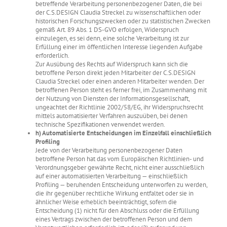
betreffende Verarbeitung personenbezogener Daten, die bei
der C.S.DESIGN Claudia Streckel zu wissenschaftlichen oder
historischen Forschungszwecken oder zu statistischen Zwecken
gemäß Art. 89 Abs. 1 DS-GVO erfolgen, Widerspruch
einzulegen, es sei denn, eine solche Verarbeitung ist zur
Erfüllung einer im öffentlichen Interesse liegenden Aufgabe
erforderlich.
Zur Ausübung des Rechts auf Widerspruch kann sich die
betroffene Person direkt jeden Mitarbeiter der C.S.DESIGN
Claudia Streckel oder einen anderen Mitarbeiter wenden. Der
betroffenen Person steht es ferner frei, im Zusammenhang mit
der Nutzung von Diensten der Informationsgesellschaft,
ungeachtet der Richtlinie 2002/58/EG, ihr Widerspruchsrecht
mittels automatisierter Verfahren auszuüben, bei denen
technische Spezifikationen verwendet werden.
h) Automatisierte Entscheidungen im Einzelfall einschließlich
Profiling
Jede von der Verarbeitung personenbezogener Daten
betroffene Person hat das vom Europäischen Richtlinien- und
Verordnungsgeber gewährte Recht, nicht einer ausschließlich
auf einer automatisierten Verarbeitung — einschließlich
Profiling — beruhenden Entscheidung unterworfen zu werden,
die ihr gegenüber rechtliche Wirkung entfaltet oder sie in
ähnlicher Weise erheblich beeinträchtigt, sofern die
Entscheidung (1) nicht für den Abschluss oder die Erfüllung
eines Vertrags zwischen der betroffenen Person und dem