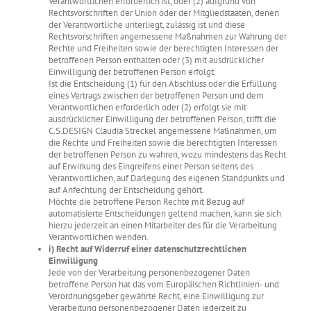
Verantwortlichen erforderlich ist, oder (2) aufgrund von
Rechtsvorschriften der Union oder der Mitgliedstaaten, denen
der Verantwortliche unterliegt, zulässig ist und diese
Rechtsvorschriften angemessene Maßnahmen zur Wahrung der
Rechte und Freiheiten sowie der berechtigten Interessen der
betroffenen Person enthalten oder (3) mit ausdrücklicher
Einwilligung der betroffenen Person erfolgt.
Ist die Entscheidung (1) für den Abschluss oder die Erfüllung
eines Vertrags zwischen der betroffenen Person und dem
Verantwortlichen erforderlich oder (2) erfolgt sie mit
ausdrücklicher Einwilligung der betroffenen Person, trifft die
C.S.DESIGN Claudia Streckel angemessene Maßnahmen, um
die Rechte und Freiheiten sowie die berechtigten Interessen
der betroffenen Person zu wahren, wozu mindestens das Recht
auf Erwirkung des Eingreifens einer Person seitens des
Verantwortlichen, auf Darlegung des eigenen Standpunkts und
auf Anfechtung der Entscheidung gehört.
Möchte die betroffene Person Rechte mit Bezug auf
automatisierte Entscheidungen geltend machen, kann sie sich
hierzu jederzeit an einen Mitarbeiter des für die Verarbeitung
Verantwortlichen wenden.
i) Recht auf Widerruf einer datenschutzrechtlichen
Einwilligung
Jede von der Verarbeitung personenbezogener Daten
betroffene Person hat das vom Europäischen Richtlinien- und
Verordnungsgeber gewährte Recht, eine Einwilligung zur
Verarbeitung personenbezogener Daten jederzeit zu