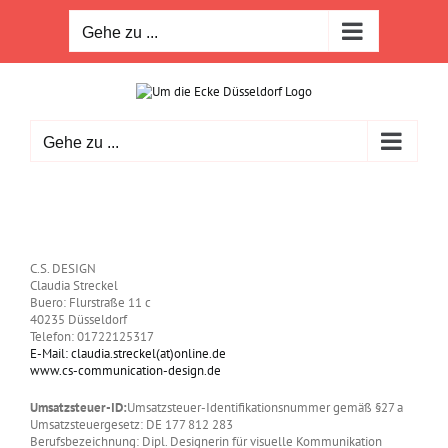
Zum
Inhalt
Gehe zu ...
springen
Gehe zu ...
Impressum
C.S. DESIGN
Claudia Streckel
Buero: Flurstraße 11 c
40235 Düsseldorf
Telefon: 01722125317
E-Mail: claudia.streckel(at)online.de
www.cs-communication-design.de
Umsatzsteuer-ID:
Umsatzsteuer-Identifikationsnummer gemäß §27 a
Umsatzsteuergesetz: DE 177 812 283
Berufsbezeichnung: Dipl. Designerin für visuelle Kommunikation