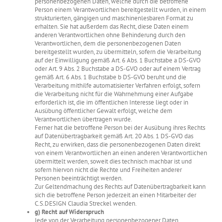
personenbezogenen Daten, welche durch die betroffene
Person einem Verantwortlichen bereitgestellt wurden, in einem
strukturierten, gängigen und maschinenlesbaren Format zu
erhalten. Sie hat außerdem das Recht, diese Daten einem
anderen Verantwortlichen ohne Behinderung durch den
Verantwortlichen, dem die personenbezogenen Daten
bereitgestellt wurden, zu übermitteln, sofern die Verarbeitung
auf der Einwilligung gemäß Art. 6 Abs. 1 Buchstabe a DS-GVO
oder Art. 9 Abs. 2 Buchstabe a DS-GVO oder auf einem Vertrag
gemäß Art. 6 Abs. 1 Buchstabe b DS-GVO beruht und die
Verarbeitung mithilfe automatisierter Verfahren erfolgt, sofern
die Verarbeitung nicht für die Wahrnehmung einer Aufgabe
erforderlich ist, die im öffentlichen Interesse liegt oder in
Ausübung öffentlicher Gewalt erfolgt, welche dem
Verantwortlichen übertragen wurde.
Ferner hat die betroffene Person bei der Ausübung ihres Rechts
auf Datenübertragbarkeit gemäß Art. 20 Abs. 1 DS-GVO das
Recht, zu erwirken, dass die personenbezogenen Daten direkt
von einem Verantwortlichen an einen anderen Verantwortlichen
übermittelt werden, soweit dies technisch machbar ist und
sofern hiervon nicht die Rechte und Freiheiten anderer
Personen beeinträchtigt werden.
Zur Geltendmachung des Rechts auf Datenübertragbarkeit kann
sich die betroffene Person jederzeit an einen Mitarbeiter der
C.S.DESIGN Claudia Streckel wenden.
g) Recht auf Widerspruch
Jede von der Verarbeitung personenbezogener Daten