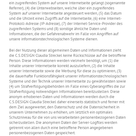
ein zugreifendes System auf unsere Internetseite gelangt (sogenannte
Referrer), (4) die Unterwebseiten, welche über ein zugreifendes
System auf unserer Internetseite angesteuert werden, (5) das Datum
und die Uhrzeit eines Zugriffs auf die Internetseite, (6) eine Internet-
Protokoll-Adresse (IP-Adresse), (7) der Internet-Service-Provider des
zugreifenden Systems und (8) sonstige ähnliche Daten und
Informationen, die der Gefahrenabwehr im Falle von Angriffen auf
unsere informationstechnologischen Systeme dienen.
Bei der Nutzung dieser allgemeinen Daten und Informationen zieht
die C.S.DESIGN Claudia Streckel keine Rückschlüsse auf die betroffene
Person. Diese Informationen werden vielmehr benötigt, um (1) die
Inhalte unserer Internetseite korrekt auszuliefern, (2) die Inhalte
unserer Internetseite sowie die Werbung für diese zu optimieren, (3)
die dauerhafte Funktionsfähigkeit unserer informationstechnologischen
Systeme und der Technik unserer Internetseite zu gewährleisten sowie
(4) um Strafverfolgungsbehörden im Falle eines Cyberangriffes die zur
Strafverfolgung notwendigen Informationen bereitzustellen. Diese
anonym erhobenen Daten und Informationen werden durch die
C.S.DESIGN Claudia Streckel daher einerseits statistisch und ferner mit
dem Ziel ausgewertet, den Datenschutz und die Datensicherheit in
unserem Unternehmen zu erhöhen, um letztlich ein optimales
Schutzniveau für die von uns verarbeiteten personenbezogenen Daten
sicherzustellen. Die anonymen Daten der Server-Logfiles werden
getrennt von allen durch eine betroffene Person angegebenen
personenbezogenen Daten gespeichert.