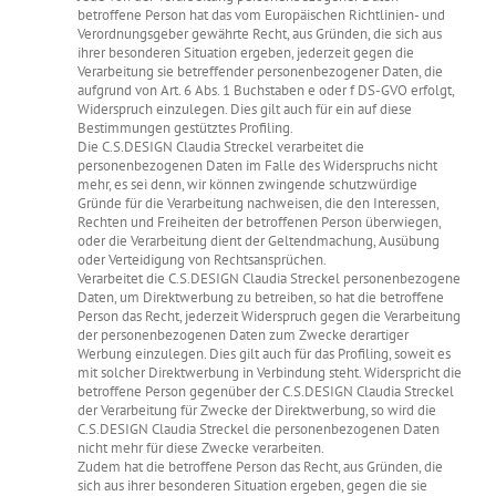
betroffene Person hat das vom Europäischen Richtlinien- und
Verordnungsgeber gewährte Recht, aus Gründen, die sich aus
ihrer besonderen Situation ergeben, jederzeit gegen die
Verarbeitung sie betreffender personenbezogener Daten, die
aufgrund von Art. 6 Abs. 1 Buchstaben e oder f DS-GVO erfolgt,
Widerspruch einzulegen. Dies gilt auch für ein auf diese
Bestimmungen gestütztes Profiling.
Die C.S.DESIGN Claudia Streckel verarbeitet die
personenbezogenen Daten im Falle des Widerspruchs nicht
mehr, es sei denn, wir können zwingende schutzwürdige
Gründe für die Verarbeitung nachweisen, die den Interessen,
Rechten und Freiheiten der betroffenen Person überwiegen,
oder die Verarbeitung dient der Geltendmachung, Ausübung
oder Verteidigung von Rechtsansprüchen.
Verarbeitet die C.S.DESIGN Claudia Streckel personenbezogene
Daten, um Direktwerbung zu betreiben, so hat die betroffene
Person das Recht, jederzeit Widerspruch gegen die Verarbeitung
der personenbezogenen Daten zum Zwecke derartiger
Werbung einzulegen. Dies gilt auch für das Profiling, soweit es
mit solcher Direktwerbung in Verbindung steht. Widerspricht die
betroffene Person gegenüber der C.S.DESIGN Claudia Streckel
der Verarbeitung für Zwecke der Direktwerbung, so wird die
C.S.DESIGN Claudia Streckel die personenbezogenen Daten
nicht mehr für diese Zwecke verarbeiten.
Zudem hat die betroffene Person das Recht, aus Gründen, die
sich aus ihrer besonderen Situation ergeben, gegen die sie